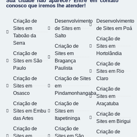
Sua cidade não aparece? Entre em contato
conosco que iremos lhe atender!
Criação de
Desenvolvimento
Desenvolvimento
Sites em
de Sites em
de Sites em Poá
Taboão da
Salto
Criação de
Serra
Criação de
Sites em
Criação de
Sites em
Hortolândia
Sites em São
Bragança
Criação de
Paulo
Paulista
Sites em Rio
Criação de
Criação de Sites
Claro
Sites em
em
Criação de
Osasco
Pindamonhangaba
Sites em
Criação de
Criação de
Araçatuba
Sites em Embu
Sites em
Criação de
das Artes
Itapetininga
Sites em Birigui
Criação de
Criação de
Criação de
Sites em
Sites em São