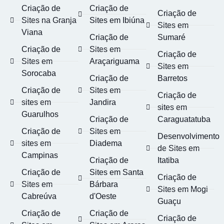
Criação de
Criação de
Criação de
Sites na Granja
Sites em Ibiúna
Sites em
Viana
Criação de
Sumaré
Criação de
Sites em
Criação de
Sites em
Araçariguama
Sites em
Sorocaba
Criação de
Barretos
Criação de
Sites em
Criação de
sites em
Jandira
sites em
Guarulhos
Criação de
Caraguatatuba
Criação de
Sites em
Desenvolvimento
sites em
Diadema
de Sites em
Campinas
Criação de
Itatiba
Criação de
Sites em Santa
Criação de
Sites em
Bárbara
Sites em Mogi
Cabreúva
d'Oeste
Guaçu
Criação de
Criação de
Criação de